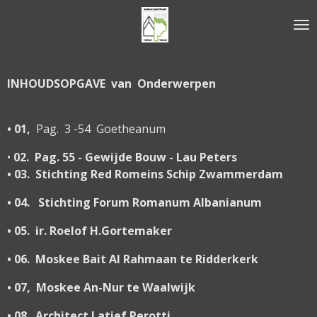
Ga
direct
naar
de
INHOUDSOPGAVE van Onderwerpen
hoofdinhoud
• 01,
Pag. 3 -54 Goetheanum
•
02. Pag. 55 - Gewijde Bouw - Lau Peters
• 03. Stichting Red Romeins Schip Zwammerdam
• 04. Stichting Forum Romanum Albanianum
• 05. ir. Roelof H.Gortemaker
• 06. Moskee Bait Al Rahmaan te Ridderkerk
• 07, Moskee An-Nur te Waalwijk
• 08. Architect Latief Perotti